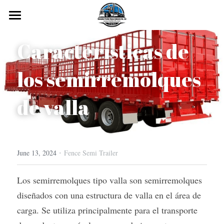
HOME
Características de 
PRODUCTS
los semirremolques 
ABOUT
All Categories
de valla
Car Transport Trailer
OUR CASE
Flatbed Semi Trailer
FAQ
Road Cleaning Truck
LowBed Trailer
SHIPPING VIDEO
·
June 13, 2024
Fence Semi Trailer
Full Trailer
Modular Trailer
BLOGS
Los semirremolques tipo valla son semirremolques 
diseñados con una estructura de valla en el área de 
Curtain Side Transport Semi-trailer
Container Flatbed Trailer
CONTACT
carga. Se utiliza principalmente para el transporte 
Tanker Semi Trailer
Search