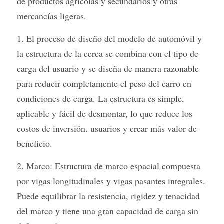
de productos agrícolas y secundarios y otras 
mercancías ligeras.
Container Side Loader Semi Trailer
Bulk Cement Tank Trailer
Click here to contact us
1. El proceso de diseño del modelo de automóvil y 
Dump Semi Trailer
LNG Tanker Trailer
la estructura de la cerca se combina con el tipo de 
Fence Semi Trailer
Fuel Tanker Trailer
Rear Dump Semi Trailer
carga del usuario y se diseña de manera razonable 
para reducir completamente el peso del carro en 
Sidewall Semi Trailer
LPG Tanker Trailer
Side Dump Semi Trailer
condiciones de carga. La estructura es simple, 
Van Box Semi Trailer
Liquid Tanker Semi Trailer
aplicable y fácil de desmontar, lo que reduce los 
costos de inversión. usuarios y crear más valor de 
beneficio.
2. Marco: Estructura de marco espacial compuesta 
por vigas longitudinales y vigas pasantes integrales. 
Puede equilibrar la resistencia, rigidez y tenacidad 
del marco y tiene una gran capacidad de carga sin 