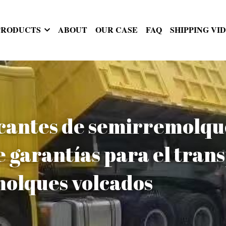
PRODUCTS
ABOUT
OUR CASE
FAQ
SHIPPING VI
icantes de semirremolque
 garantías para el trans
olques volcados