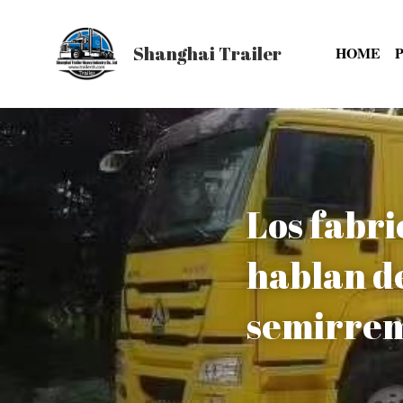
Shanghai Trailer
HOME
Los fabr
hablan de
semirrem