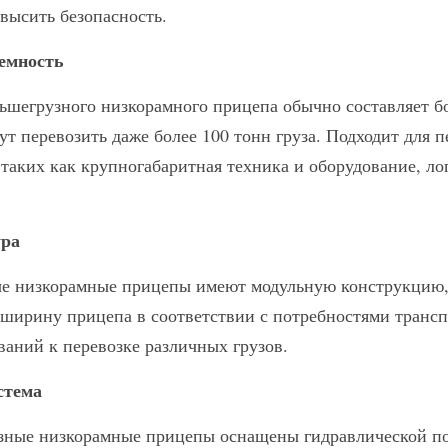
высить безопасность.
емность
ьшегрузного низкорамного прицепа обычно составляет бол
т перевозить даже более 100 тонн груза. Подходит для п
 таких как крупногабаритная техника и оборудование, ло
ура
е низкорамные прицепы имеют модульную конструкцию, ч
 ширину прицепа в соответствии с потребностями трансп
ваний к перевозке различных грузов.
стема
зные низкорамные прицепы оснащены гидравлической по