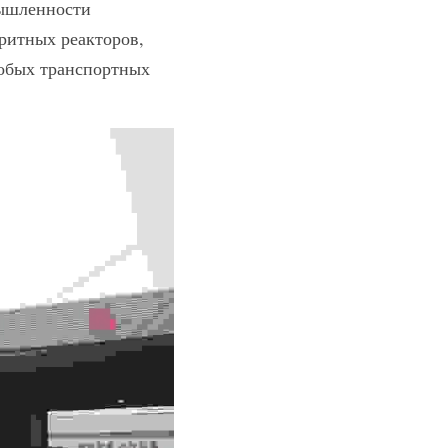
ышленности 
итных реакторов, 
обых транспортных 