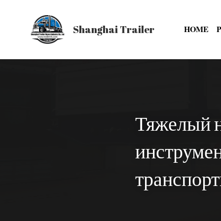
Shanghai Trailer
HOME
Тяжелый н
инструмен
транспор