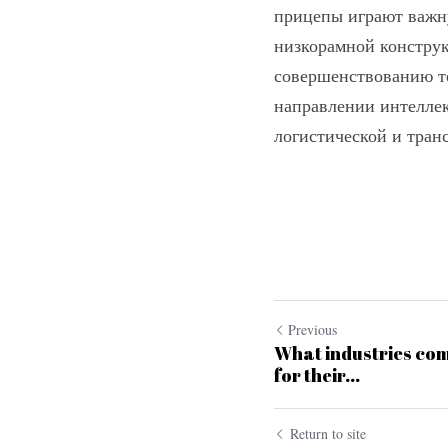
прицепы играют важну
низкорамной конструк
совершенствованию те
направлении интеллек
логистической и тран
Previous
What industries com
for their...
Return to site