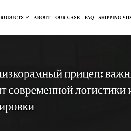
PRODUCTS
ABOUT
OUR CASE
FAQ
SHIPPING VI
изкорамный прицеп: важн
т современной логистики и
тировки