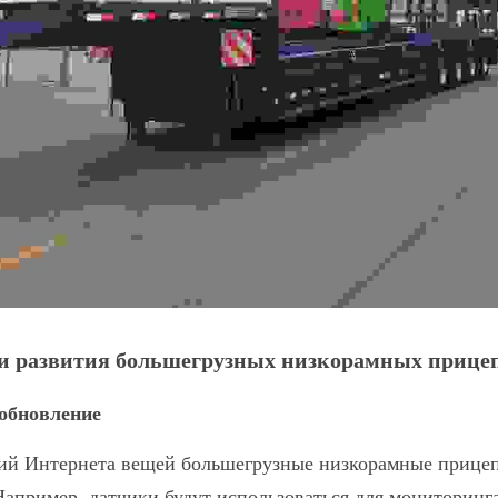
и развития большегрузных низкорамных прице
обновление
ий Интернета вещей большегрузные низкорамные прицеп
апример, датчики будут использоваться для мониторинга