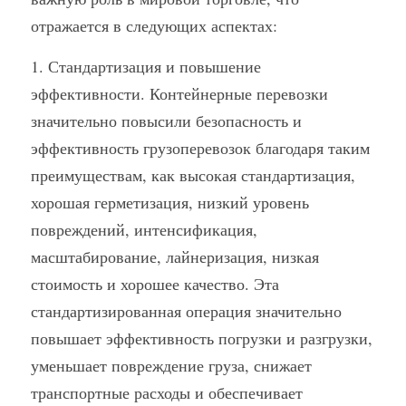
отражается в следующих аспектах:
Container Side Loader Semi Trailer
Bulk Cement Tank Trailer
Click here to contact us
1. Стандартизация и повышение 
Dump Semi Trailer
LNG Tanker Trailer
эффективности. Контейнерные перевозки 
Fence Semi Trailer
Fuel Tanker Trailer
Rear Dump Semi Trailer
значительно повысили безопасность и 
эффективность грузоперевозок благодаря таким 
Sidewall Semi Trailer
LPG Tanker Trailer
Side Dump Semi Trailer
преимуществам, как высокая стандартизация, 
Van Box Semi Trailer
Liquid Tanker Semi Trailer
хорошая герметизация, низкий уровень 
повреждений, интенсификация, 
масштабирование, лайнеризация, низкая 
стоимость и хорошее качество. Эта 
стандартизированная операция значительно 
повышает эффективность погрузки и разгрузки, 
уменьшает повреждение груза, снижает 
транспортные расходы и обеспечивает 